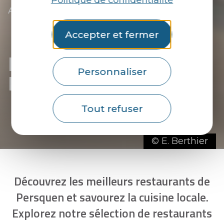
Politique de confidentialité
|
|
Accueil
Tu découvres
L’essentiel
|
Les communes du Pays du roi Morvan
|
Découvrir Persquen
Accepter et fermer
|
Les restaurants de Persquen
Les restaurants de
Personnaliser
Persquen
Tout refuser
© E. Berthier
Découvrez les meilleurs restaurants de
Persquen et savourez la cuisine locale.
Explorez notre sélection de restaurants