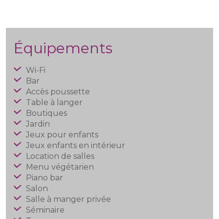
Équipements
Wi-Fi
Bar
Accès poussette
Table à langer
Boutiques
Jardin
Jeux pour enfants
Jeux enfants en intérieur
Location de salles
Menu végétarien
Piano bar
Salon
Salle à manger privée
Séminaire