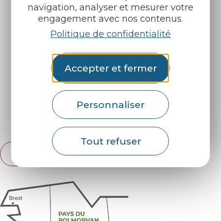
navigation, analyser et mesurer votre
engagement avec nos contenus.
Politique de confidentialité
Infos pratiques
Nos accueils
Nos brochures
Météo
Accepter et fermer
Retrouvez-nous sur :
Personnaliser
Espace pro
Partenaires
Tout refuser
Français
English