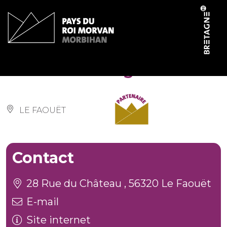
Panneau de gestion des cookies
Le Grand Manger
LE FAOUËT
Contact
28 Rue du Château , 56320 Le Faouët
E-mail
Site internet