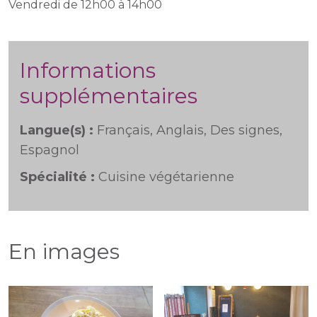
Vendredi de 12h00 à 14h00
Informations
supplémentaires
Langue(s) :
Français, Anglais, Des signes,
Espagnol
Spécialité :
Cuisine végétarienne
En images