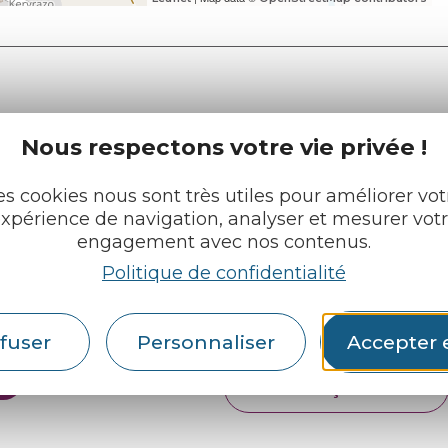
Nous respectons votre vie privée !
e tourisme
Retrouvez-nous sur :
u roi
es cookies nous sont très utiles pour améliorer vot
xpérience de navigation, analyser et mesurer vot
engagement avec nos contenus.
pratiques
Politique de confidentialité
cueils
Espace pro
Partenaires
rochures
fuser
Personnaliser
Accepter 
Français
English