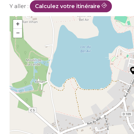
Y aller :
Calculez votre itinéraire
+
−