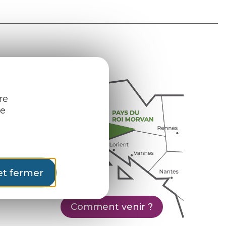
re
re
et fermer
Comment venir ?