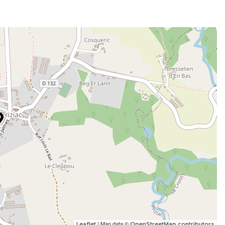
| Map data ©
Leaflet
OpenStreetMap contributors