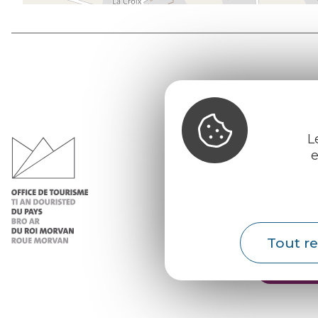
Office d
du Pays d
L
Morvan
e
Infos 
Nos ac
Nos b
Tout re
Météo