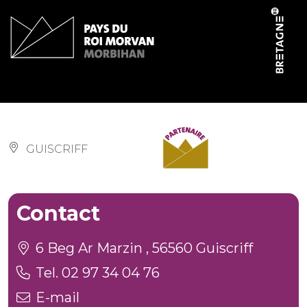
Panneau de gestion des cookies
La Rose des Vents
GUISCRIFF
Contact
6 Beg Ar Marzin , 56560 Guiscriff
Tel. 02 97 34 04 76
E-mail