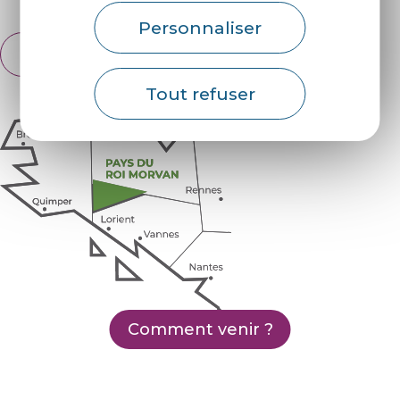
Personnaliser
Français
English
Tout refuser
Comment venir ?