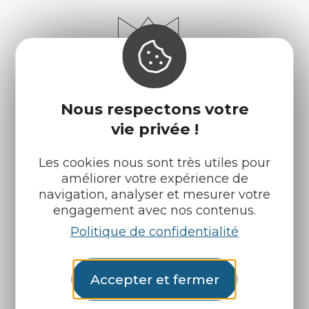
Nous respectons votre
vie privée !
Les cookies nous sont très utiles pour
améliorer votre expérience de
Infos pratiques
Nos accueils
navigation, analyser et mesurer votre
engagement avec nos contenus.
Nos brochures
Météo
Politique de confidentialité
Retrouvez-nous sur :
Accepter et fermer
Espace pro
Partenaires