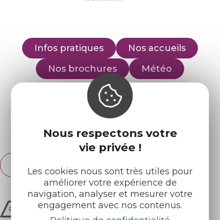
Infos pratiques
Nos accueils
Nos brochures
Météo
Retrouvez-nous sur :
Nous respectons votre
Espace pro
Partenaires
vie privée !
Français
English
Les cookies nous sont très utiles pour
améliorer votre expérience de
navigation, analyser et mesurer votre
engagement avec nos contenus.