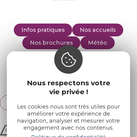
Infos pratiques
Nos accueils
Nos brochures
Météo
Retrouvez-nous sur :
Nous respectons votre
Espace pro
Partenaires
vie privée !
Français
English
Les cookies nous sont très utiles pour
améliorer votre expérience de
navigation, analyser et mesurer votre
engagement avec nos contenus.