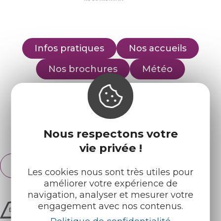
Infos pratiques
Nos accueils
Nos brochures
Météo
Retrouvez-nous sur :
Nous respectons votre
Espace pro
Partenaires
vie privée !
Français
English
Les cookies nous sont très utiles pour
améliorer votre expérience de
navigation, analyser et mesurer votre
engagement avec nos contenus.