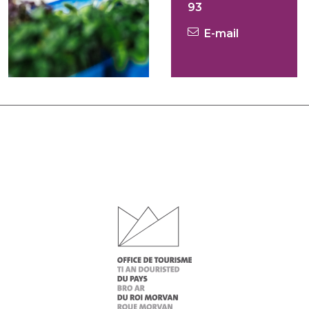
93
E-mail