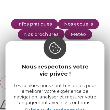
Infos pratiques
Nos accueils
Nos brochures
Météo
Retrouvez-nous sur :
Nous respectons votre
Espace pro
Partenaires
vie privée !
Français
English
Les cookies nous sont très utiles pour
améliorer votre expérience de
navigation, analyser et mesurer votre
engagement avec nos contenus.