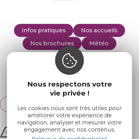
Infos pratiques
Nos accueils
Nos brochures
Météo
Retrouvez-nous sur :
Nous respectons votre
Espace pro
Partenaires
vie privée !
Français
English
Les cookies nous sont très utiles pour
améliorer votre expérience de
navigation, analyser et mesurer votre
engagement avec nos contenus.