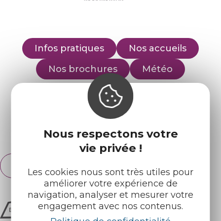
Infos pratiques
Nos accueils
Nos brochures
Météo
Retrouvez-nous sur :
Nous respectons votre
Espace pro
Partenaires
vie privée !
Français
English
Les cookies nous sont très utiles pour
améliorer votre expérience de
navigation, analyser et mesurer votre
engagement avec nos contenus.