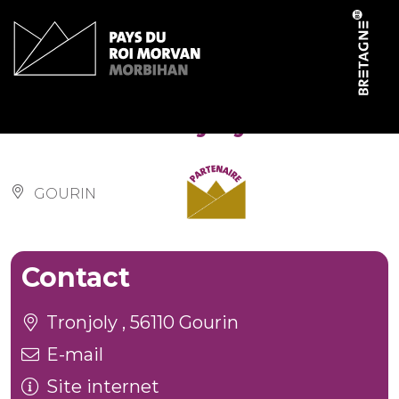
Panneau de gestion des cookies
Parc de Tronjoly
GOURIN
Contact
Tronjoly , 56110 Gourin
E-mail
Site internet