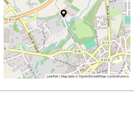
| Map data ©
Leaflet
OpenStreetMap contributors