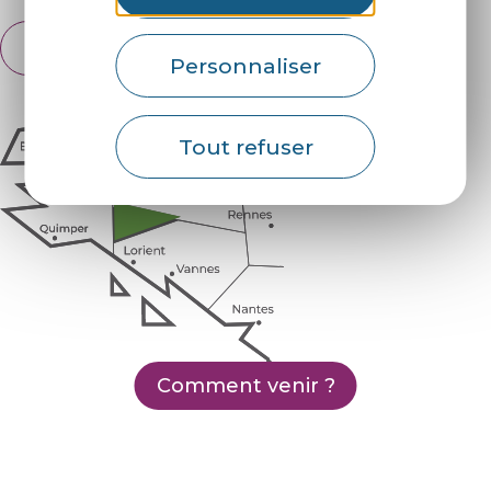
Français
English
Personnaliser
Tout refuser
Comment venir ?