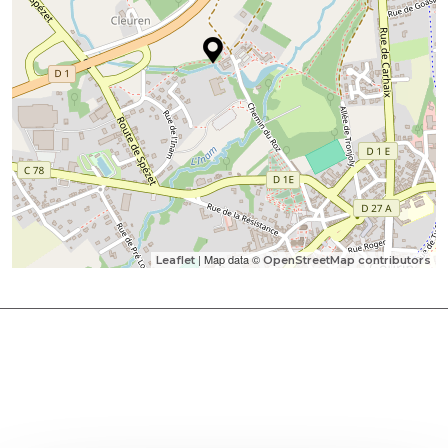
| Map data ©
Leaflet
OpenStreetMap contributors