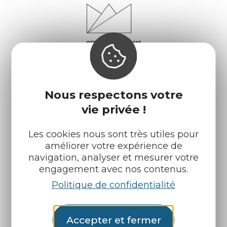
Nous respectons votre
vie privée !
Infos pratiques
Nos accueils
Les cookies nous sont très utiles pour
améliorer votre expérience de
Nos brochures
Météo
navigation, analyser et mesurer votre
engagement avec nos contenus.
Politique de confidentialité
Retrouvez-nous sur :
Espace pro
Partenaires
Accepter et fermer