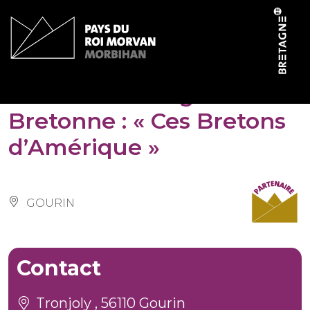
Panneau de gestion des cookies
Musée de l’émigration
Bretonne : « Ces Bretons
d’Amérique »
GOURIN
Contact
Tronjoly , 56110 Gourin