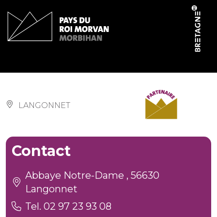
Panneau de gestion des cookies
Musée d’arts africains
LANGONNET
Contact
Abbaye Notre-Dame , 56630
Langonnet
Tel. 02 97 23 93 08