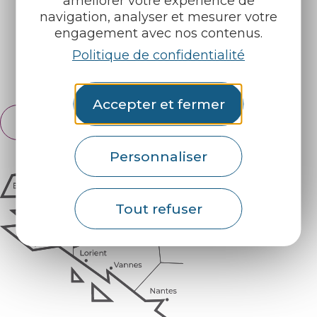
améliorer votre expérience de
navigation, analyser et mesurer votre
engagement avec nos contenus.
Retrouvez-nous sur :
Politique de confidentialité
Espace pro
Partenaires
Accepter et fermer
Français
English
Personnaliser
Tout refuser