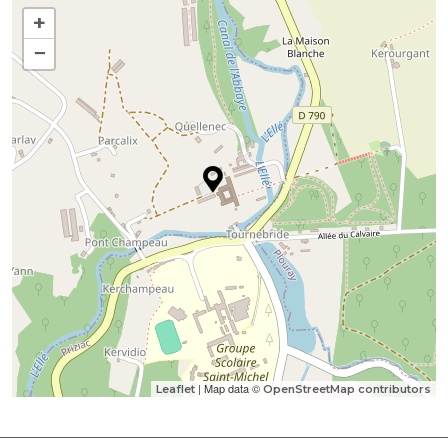
+
−
| Map data ©
Leaflet
OpenStreetMap contributors