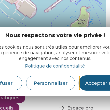
Nous respectons votre vie privée !
| Map data ©
Leaflet
OpenStreetMap contributors
es cookies nous sont très utiles pour améliorer vot
xpérience de navigation, analyser et mesurer vot
engagement avec nos contenus.
Politique de confidentialité
e tourisme
Retrouvez-nous sur :
u roi
fuser
Personnaliser
Accepter 
pratiques
cueils
Espace pro