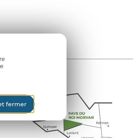
re
re
et fermer