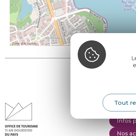
L
e
Office d
du Pays d
Tout re
Morvan
Infos 
Nos ac