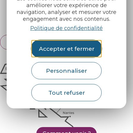
améliorer votre expérience de
Retrouvez-nous sur :
navigation, analyser et mesurer votre
engagement avec nos contenus.
Espace pro
Partenaires
Politique de confidentialité
Français
English
Accepter et fermer
Personnaliser
Tout refuser