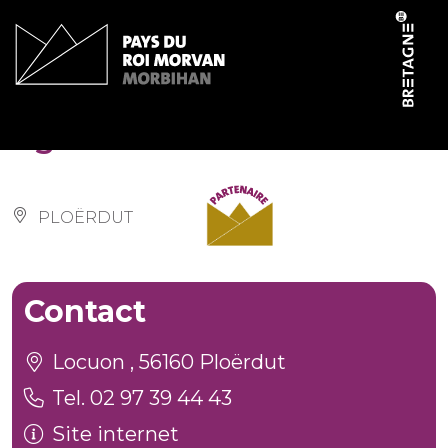
Panneau de gestion des cookies
Eglise Saint-Yon
PLOËRDUT
Contact
Locuon , 56160 Ploërdut
Tel. 02 97 39 44 43
Site internet