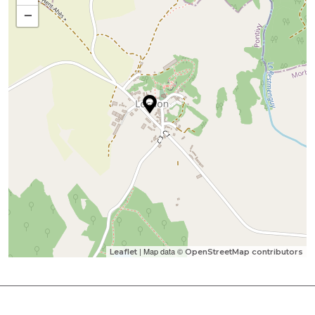
−
| Map data ©
Leaflet
OpenStreetMap contributors