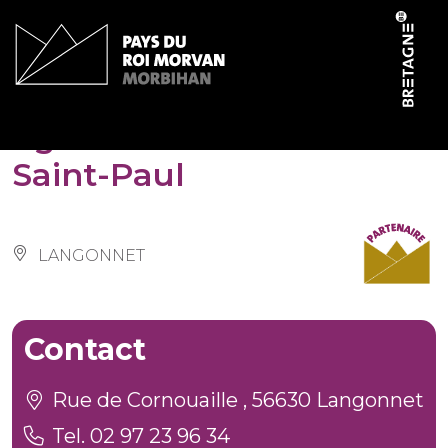
Panneau de gestion des cookies
Eglise Saint-Pierre et
Saint-Paul
LANGONNET
Contact
Rue de Cornouaille , 56630 Langonnet
Tel. 02 97 23 96 34