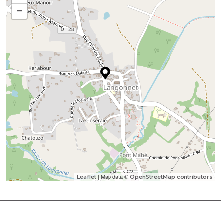
−
| Map data ©
Leaflet
OpenStreetMap contributors