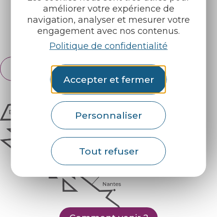
améliorer votre expérience de
Retrouvez-nous sur :
navigation, analyser et mesurer votre
engagement avec nos contenus.
Espace pro
Partenaires
Politique de confidentialité
Français
English
Accepter et fermer
Personnaliser
Tout refuser