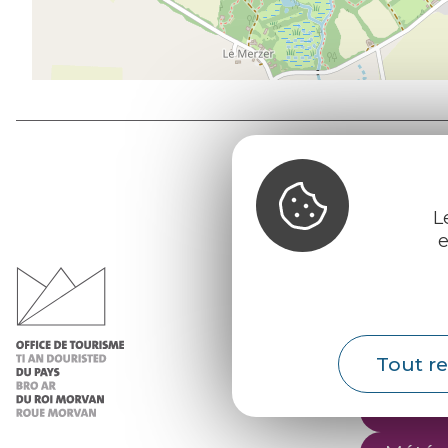
L
Office d
e
du Pays d
Morvan
Infos 
Tout re
Nos ac
Nos b