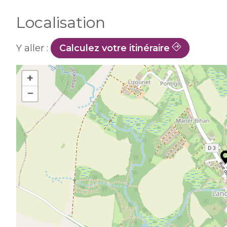
Localisation
Y aller :
Calculez votre itinéraire
+
−