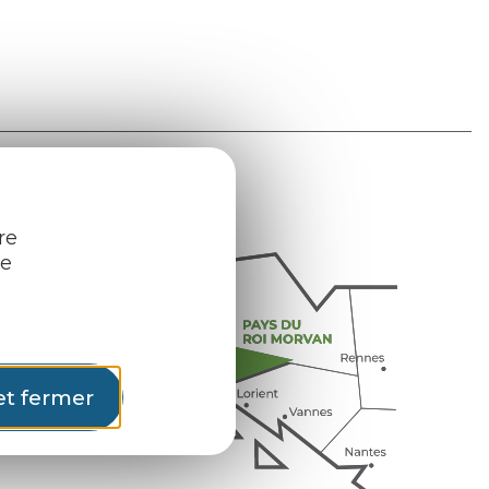
re
re
et fermer