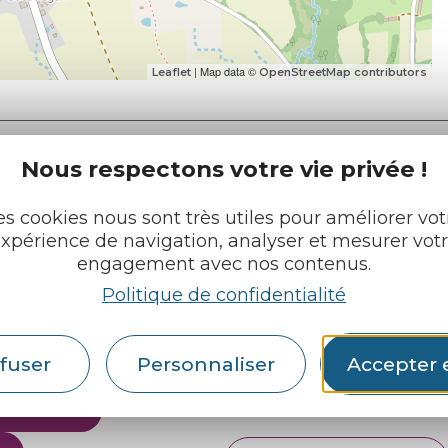
| Map data ©
Leaflet
OpenStreetMap contributors
Nous respectons votre vie privée !
es cookies nous sont très utiles pour améliorer vot
e tourisme
xpérience de navigation, analyser et mesurer vot
Retrouvez-nous sur :
u roi
engagement avec nos contenus.
Politique de confidentialité
pratiques
fuser
Personnaliser
Accepter 
cueils
Espace pro
Partenaires
rochures