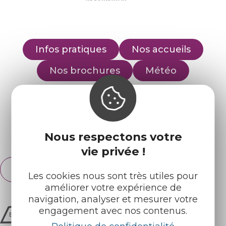
Infos pratiques
Nos accueils
Nos brochures
Météo
Retrouvez-nous sur :
Nous respectons votre
Espace pro
Partenaires
vie privée !
Français
English
Les cookies nous sont très utiles pour
améliorer votre expérience de
navigation, analyser et mesurer votre
engagement avec nos contenus.