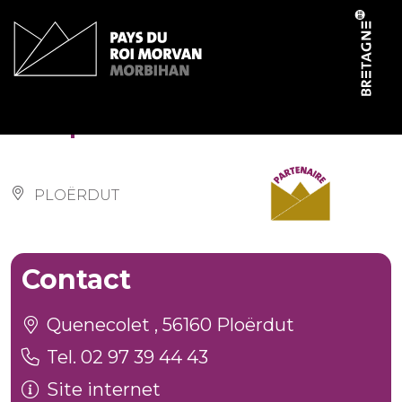
Panneau de gestion des cookies
Chapelle Saint-Michel
PLOËRDUT
Contact
Quenecolet , 56160 Ploërdut
Tel. 02 97 39 44 43
Site internet