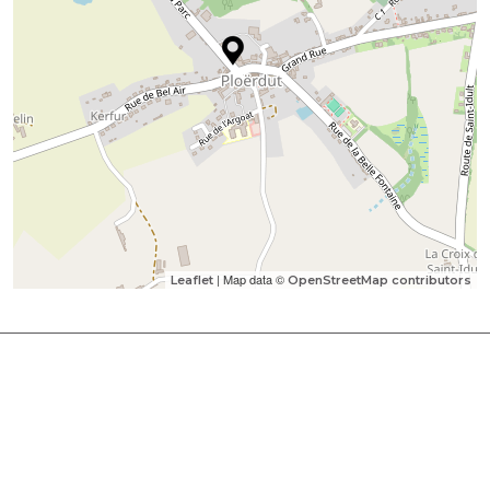
| Map data ©
Leaflet
OpenStreetMap contributors