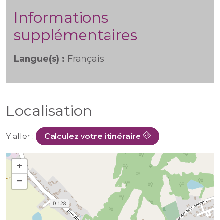
Informations
supplémentaires
Langue(s) :
Français
Localisation
Y aller :
Calculez votre itinéraire
+
−