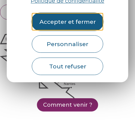
Politique de confidentialité
Français
English
Accepter et fermer
Personnaliser
Tout refuser
Comment venir ?