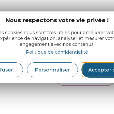
Nous respectons votre vie privée !
e tourisme
Retrouvez-nous sur :
u roi
es cookies nous sont très utiles pour améliorer vot
xpérience de navigation, analyser et mesurer vot
engagement avec nos contenus.
pratiques
Politique de confidentialité
cueils
Espace pro
Partenaires
rochures
fuser
Personnaliser
Accepter 
Français
English