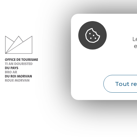
Office d
du Pays d
L
Morvan
e
Infos 
Nos ac
Nos b
Tout re
Météo