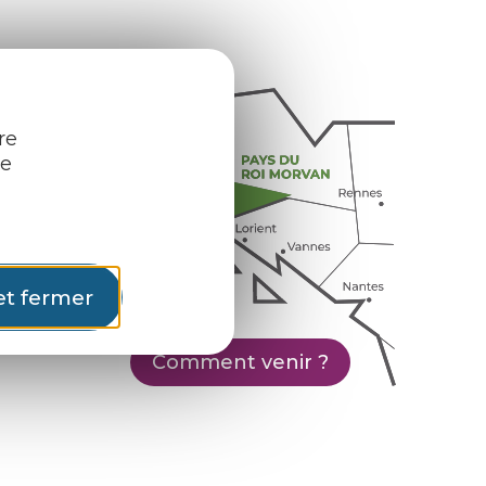
re
re
et fermer
Comment venir ?