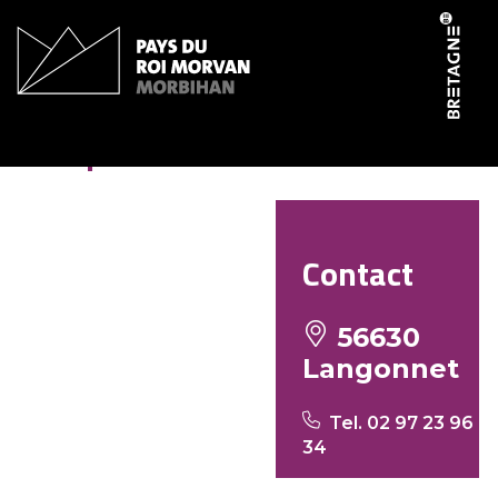
Panneau de gestion des cookies
Chapelle Saint-Germain
Contact
56630
Langonnet
Tel. 02 97 23 96
34