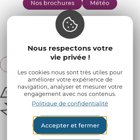
Nos brochures
Météo
Retrouvez-nous sur :
Espace pro
Partenaires
Nous respectons votre
vie privée !
Français
English
Les cookies nous sont très utiles pour
améliorer votre expérience de
navigation, analyser et mesurer votre
engagement avec nos contenus.
Politique de confidentialité
Accepter et fermer