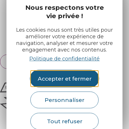
Nos brochures
Météo
Nous respectons votre
vie privée !
Retrouvez-nous sur :
Les cookies nous sont très utiles pour
améliorer votre expérience de
Espace pro
Partenaires
navigation, analyser et mesurer votre
engagement avec nos contenus.
Politique de confidentialité
Français
English
Accepter et fermer
Personnaliser
Tout refuser