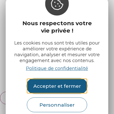
Nous respectons votre
vie privée !
Infos pratiques
Nos accueils
Les cookies nous sont très utiles pour
Nos brochures
Météo
améliorer votre expérience de
navigation, analyser et mesurer votre
engagement avec nos contenus.
Retrouvez-nous sur :
Politique de confidentialité
Espace pro
Partenaires
Accepter et fermer
Français
English
Personnaliser