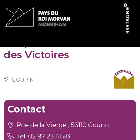
Panneau de gestion des cookies
Chapelle Notre-Dame
des Victoires
GOURIN
Contact
Rue de la Vierge , 56110 Gourin
Tel. 02 97 23 41 83