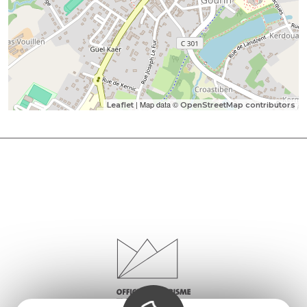
| Map data ©
Leaflet
OpenStreetMap contributors