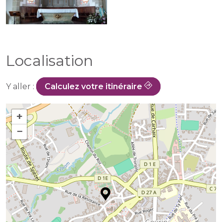
Localisation
Y aller :
Calculez votre itinéraire
+
−