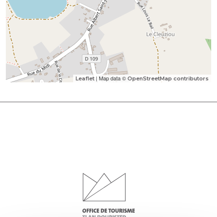
| Map data ©
Leaflet
OpenStreetMap contributors