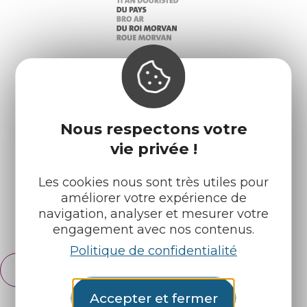
Infos pratiques
Nos accueils
Nous respectons votre
Nos brochures
Météo
vie privée !
Les cookies nous sont très utiles pour
Retrouvez-nous sur :
améliorer votre expérience de
navigation, analyser et mesurer votre
Espace pro
Partenaires
engagement avec nos contenus.
Politique de confidentialité
Français
English
Accepter et fermer