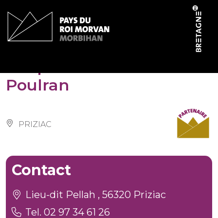
Panneau de gestion des cookies
Chapelle Notre-Dame de
Poulran
PRIZIAC
Contact
Lieu-dit Pellah , 56320 Priziac
Tel. 02 97 34 61 26