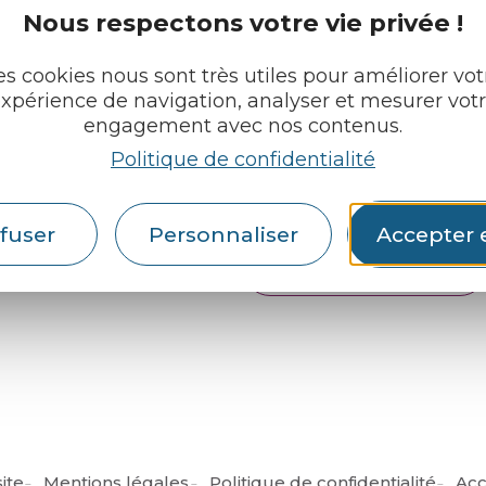
Nous respectons votre vie privée !
e tourisme
Retrouvez-nous sur :
u roi
es cookies nous sont très utiles pour améliorer vot
xpérience de navigation, analyser et mesurer vot
pratiques
engagement avec nos contenus.
Politique de confidentialité
cueils
Espace pro
Partenaires
rochures
fuser
Personnaliser
Accepter 
Français
English
ite
Mentions légales
Politique de confidentialité
Acc