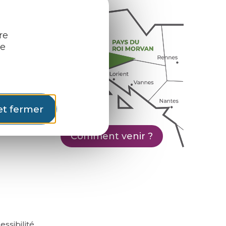
re
re
et fermer
Comment venir ?
essibilité