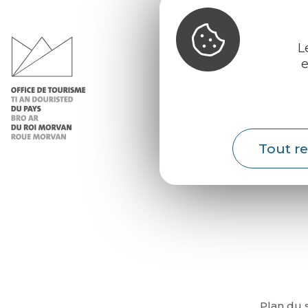
Office d
du Pays d
Morvan
L
e
Infos 
Nos ac
Nos b
Tout re
Météo
Plan du s