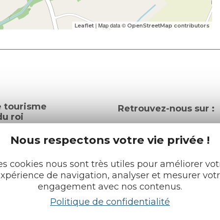
| Map data ©
Leaflet
OpenStreetMap contributors
e tourisme
Retrouvez-nous sur :
u roi
Nous respectons votre vie privée !
pratiques
es cookies nous sont très utiles pour améliorer vot
cueils
Espace pro
xpérience de navigation, analyser et mesurer vot
Partenaires
engagement avec nos contenus.
rochures
Politique de confidentialité
Français