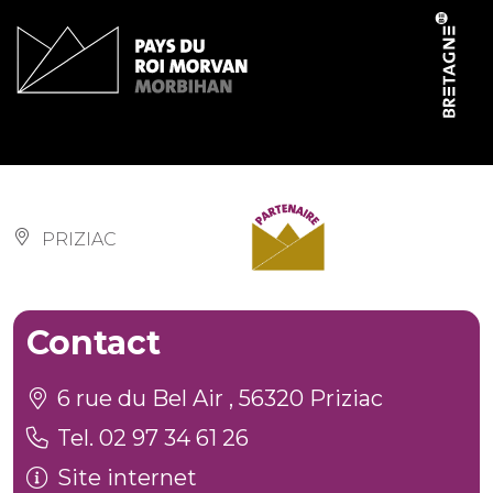
Panneau de gestion des cookies
Salle communale
PRIZIAC
Contact
6 rue du Bel Air , 56320 Priziac
Tel. 02 97 34 61 26
Site internet