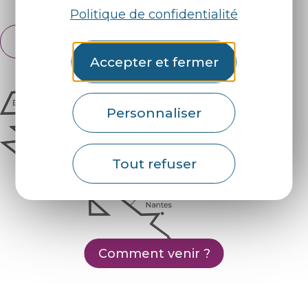
Politique de confidentialité
Français
English
Accepter et fermer
Personnaliser
Tout refuser
Comment venir ?