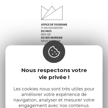
Infos pratiques
Nos accueils
Nous respectons votre
Nos brochures
Météo
vie privée !
Les cookies nous sont très utiles pour
Retrouvez-nous sur :
améliorer votre expérience de
navigation, analyser et mesurer votre
engagement avec nos contenus.
Espace pro
Partenaires