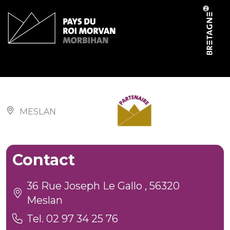
Panneau de gestion des cookies
Salle communale
MESLAN
Contact
36 Rue Joseph Le Gallo , 56320
Meslan
Tel. 02 97 34 25 76