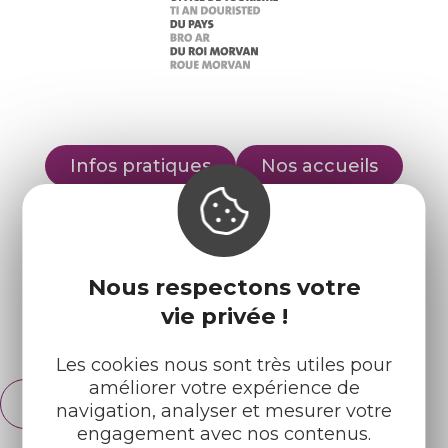
Infos pratiques
Nos accueils
Nos brochures
Météo
Retrouvez-nous sur :
Nous respectons votre
vie privée !
Espace pro
Partenaires
Les cookies nous sont très utiles pour
améliorer votre expérience de
Français
navigation, analyser et mesurer votre
English
engagement avec nos contenus.