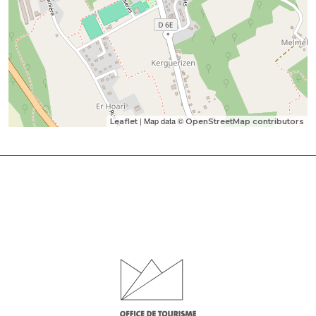
| Map data ©
Leaflet
OpenStreetMap contributors