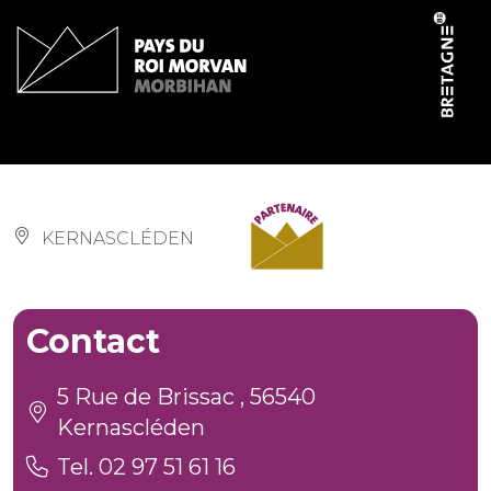
Panneau de gestion des cookies
Salle communale
KERNASCLÉDEN
Contact
5 Rue de Brissac , 56540
Kernascléden
Tel. 02 97 51 61 16