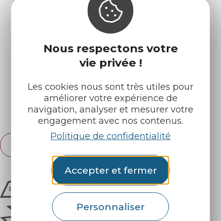
Infos pratiques
Nos accueils
Nous respectons votre
Nos brochures
Météo
vie privée !
Retrouvez-nous sur :
Les cookies nous sont très utiles pour
améliorer votre expérience de
navigation, analyser et mesurer votre
Espace pro
Partenaires
engagement avec nos contenus.
Politique de confidentialité
Français
English
Accepter et fermer
Personnaliser