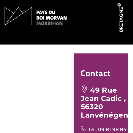
Panneau de gestion des cookies
Le P’tit Ker
Contact
49 Rue
Jean Cadic ,
56320
Lanvénégen
Tel. 09 81 98 84