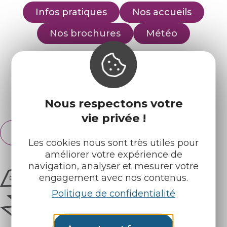
Infos pratiques
Nos accueils
Nos brochures
Météo
Retrouvez-nous sur :
Espace pro
Partenaires
Nous respectons votre
vie privée !
Français
English
Les cookies nous sont très utiles pour
améliorer votre expérience de
navigation, analyser et mesurer votre
engagement avec nos contenus.
Politique de confidentialité