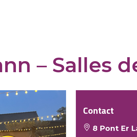
ann – Salles 
Contact
8 Pont Er L