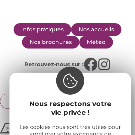
Infos pratiques
Nos accueils
Nos brochures
Météo
Retrouvez-nous sur :
Espace pro
Partenaires
Français
Nous respectons votre
English
vie privée !
Les cookies nous sont très utiles pour
améliorer votre expérience de