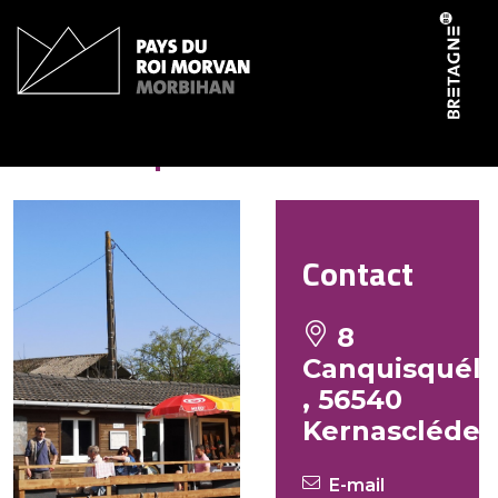
Panneau de gestion des cookies
Le Canquis’bar
Contact
8
Canquisquél
, 56540
Kernascléde
E-mail