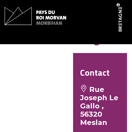
Panneau de gestion des cookies
Antoine Le Boulanger
Contact
Rue
Joseph Le
Gallo ,
56320
Meslan