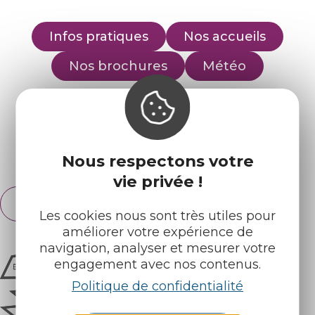
Infos pratiques
Nos accueils
Nos brochures
Météo
Retrouvez-nous sur :
Espace pro
Partenaires
Nous respectons votre
vie privée !
Français
English
Les cookies nous sont très utiles pour
améliorer votre expérience de
navigation, analyser et mesurer votre
engagement avec nos contenus.
Politique de confidentialité