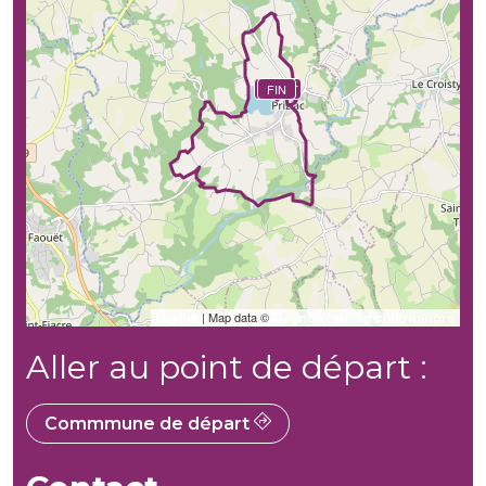
DÉBUT
FIN
| Map data ©
Leaflet
OpenStreetMap contributors
Aller au point de départ :
Commmune de départ