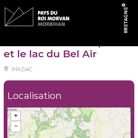
Panneau de gestion des cookies
Circuit VTT les chapelles
et le lac du Bel Air
PRIZIAC
Localisation
+
−