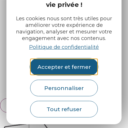
vie privée !
Les cookies nous sont très utiles pour
améliorer votre expérience de
navigation, analyser et mesurer votre
Infos pratiques
Nos accueils
engagement avec nos contenus.
Politique de confidentialité
Nos brochures
Météo
Accepter et fermer
Retrouvez-nous sur :
Espace pro
Partenaires
Personnaliser
Français
English
Tout refuser