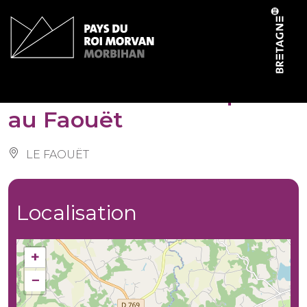
Panneau de gestion des cookies
Circuit VTT des chapelles
au Faouët
LE FAOUËT
Localisation
+
−