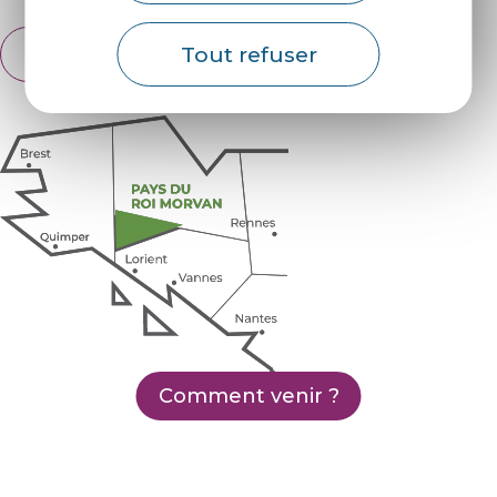
Tout refuser
Français
English
Comment venir ?