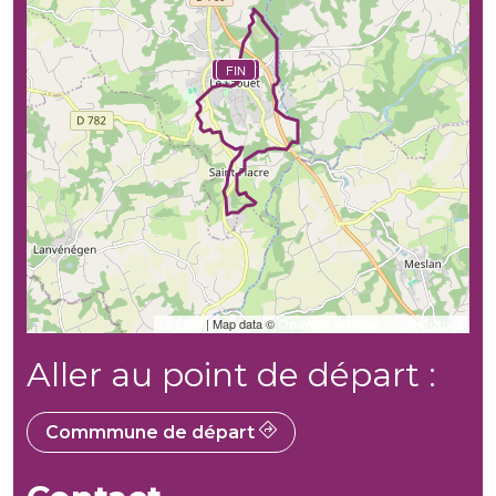
DÉBUT
FIN
| Map data ©
Leaflet
OpenStreetMap contributors
Aller au point de départ :
Commmune de départ