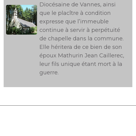
Diocésaine de Vannes, ainsi
que le placître à condition
expresse que l’immeuble
continue à servir à perpétuité
de chapelle dans la commune.
Elle héritera de ce bien de son
époux Mathurin Jean Caillerec,
leur fils unique étant mort à la
guerre.