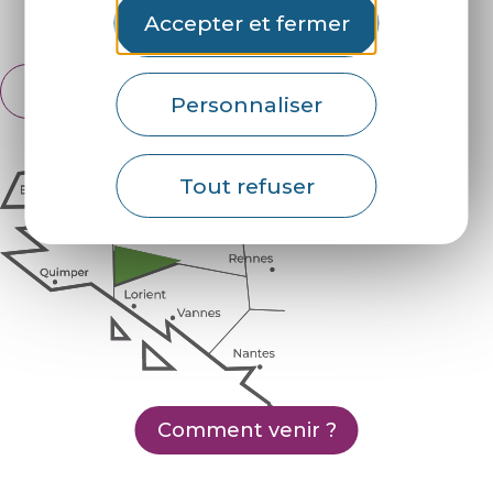
Espace pro
Partenaires
Accepter et fermer
Français
English
Personnaliser
Tout refuser
Comment venir ?