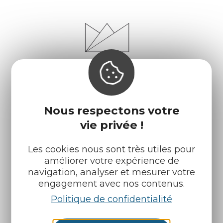
Nous respectons votre
vie privée !
Infos pratiques
Nos accueils
Les cookies nous sont très utiles pour
améliorer votre expérience de
Nos brochures
Météo
navigation, analyser et mesurer votre
engagement avec nos contenus.
Politique de confidentialité
Retrouvez-nous sur :