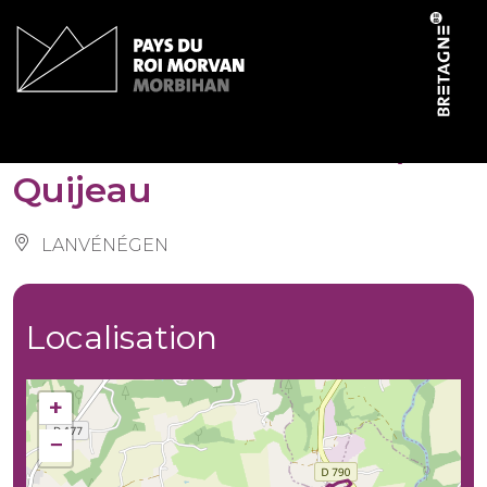
Panneau de gestion des cookies
Circuit de St-Melaine / St-
Quijeau
LANVÉNÉGEN
Localisation
+
−