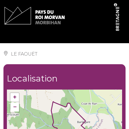
Panneau de gestion des cookies
Circuit de Saint-Jean
LE FAOUËT
Localisation
+
−