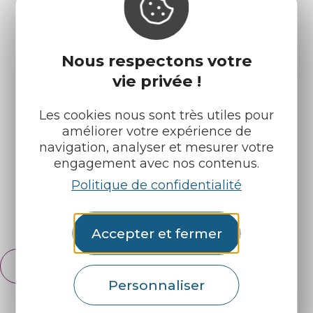
Nous respectons votre
vie privée !
Infos pratiques
Nos accueils
Les cookies nous sont très utiles pour
Nos brochures
Météo
améliorer votre expérience de
navigation, analyser et mesurer votre
engagement avec nos contenus.
Retrouvez-nous sur :
Politique de confidentialité
Espace pro
Partenaires
Accepter et fermer
Français
English
Personnaliser