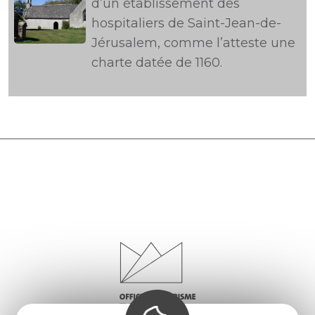
d’un établissement des
hospitaliers de Saint-Jean-de-
Jérusalem, comme l’atteste une
charte datée de 1160.