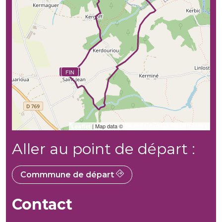
DÉBUT
FIN
| Map data ©
Leaflet
OpenStreetMap contributors
Aller au point de départ :
Commmune de départ
Contact