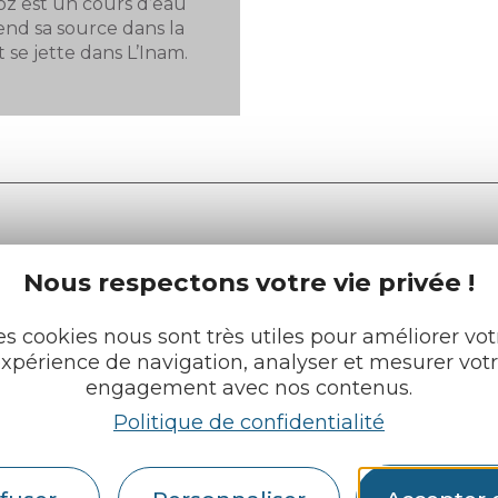
oz est un cours d’eau
rend sa source dans la
se jette dans L’Inam.
Nous respectons votre vie privée !
e tourisme
Retrouvez-nous sur :
u roi
es cookies nous sont très utiles pour améliorer vot
xpérience de navigation, analyser et mesurer vot
engagement avec nos contenus.
pratiques
Politique de confidentialité
cueils
Espace pro
Partenaires