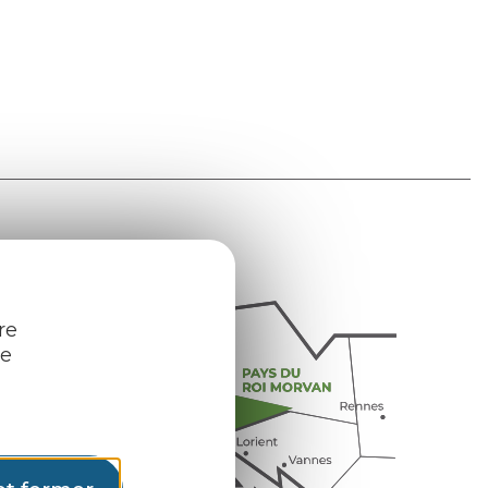
re
re