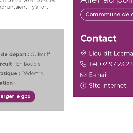
un conserve encore les
runtaient il y’a fort
Commmune de d
Contact
Lieu-dit Locmar
de départ :
Guiscriff
Tel. 02 97 23 23
rcuit :
En boucle
atique :
Pédestre
E-mail
tion :
Site internet
arger le gpx