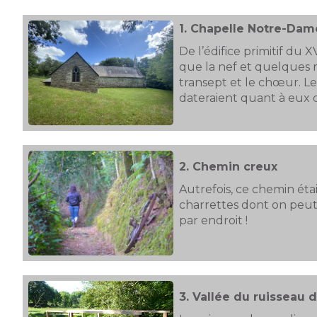
1.
Chapelle Notre-Dam
De l’édifice primitif du XV
que la nef et quelques 
transept et le chœur. L
dateraient quant à eux 
2.
Chemin creux
Autrefois, ce chemin ét
charrettes dont on peut 
par endroit !
3.
Vallée du ruisseau 