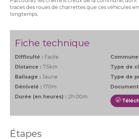
Parcourez les chemins creux de la commune, dont 
traces des roues de charrettes que ces véhicules emp
longtemps.
Fiche technique
Difficulté :
Facile
Commune 
Distance :
7.5km
Type de ci
Balisage :
Jaune
Type de pr
Dénivelé :
170m
Documenta
Durée (en heures) :
2h 00m
Téléch
Étapes