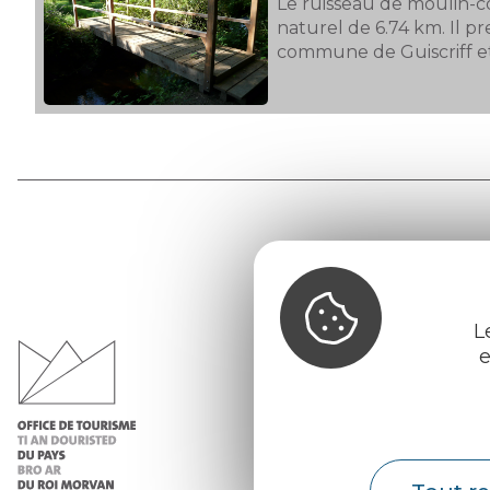
Le ruisseau de moulin-c
naturel de 6.74 km. Il p
commune de Guiscriff et 
Office d
du Pays d
L
Morvan
e
Infos 
Nos ac