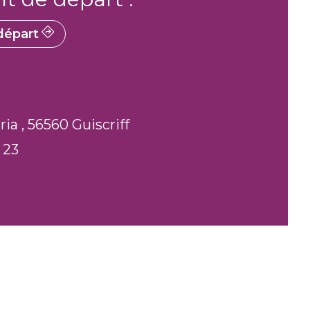
épart
ia , 56560 Guiscriff
 23