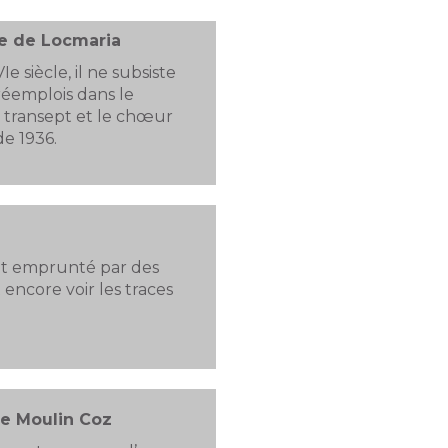
e de Locmaria
Ie siècle, il ne subsiste
réemplois dans le
e transept et le chœur
de 1936.
ait emprunté par des
encore voir les traces
de Moulin Coz