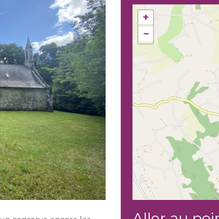
+
−
Aller au poi