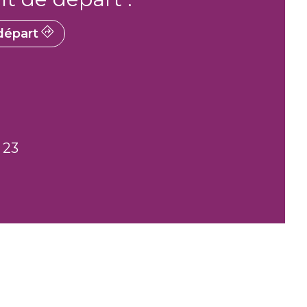
épart
 23