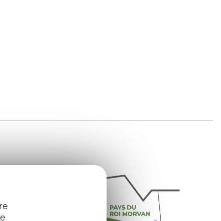
re
re