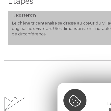
Étapes
1.
Rosterc’h
Le chêne tricentenaire se dresse au cœur du villa
original aux visiteurs ! Ses dimensions sont notable
de circonférence.
Office d
du Pays d
Morvan
L
e