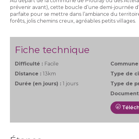
Au départ de la commune de Plouray ou des Attelag
prévenir avant), cette boucle d’une demi-journée d’
parfaite pour se mettre dans l’ambiance du territoi
forêts, jolis chemins creux, agréables petits villages.
Fiche technique
Difficulté :
Facile
Commune 
Distance :
13km
Type de ci
Durée (en jours) :
1 jours
Type de pr
Documenta
Téléch