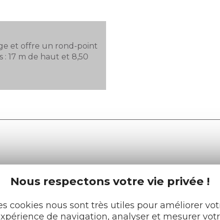
ge et offre un rond-point
s : 17 m de haut et 8,50
e tourisme
Retrouvez-nous sur :
Nous respectons votre vie privée !
u roi
es cookies nous sont très utiles pour améliorer vot
xpérience de navigation, analyser et mesurer vot