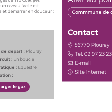
es de Tro Coët (les
un niveau facile est
re et démarrer en douceur :
Commmune de d
Contact
56770 Plouray
de départ :
Plouray
Tel. 02 97 23 23
rcuit :
En boucle
E-mail
atique :
Equestre
Site internet
tion :
arger le gpx