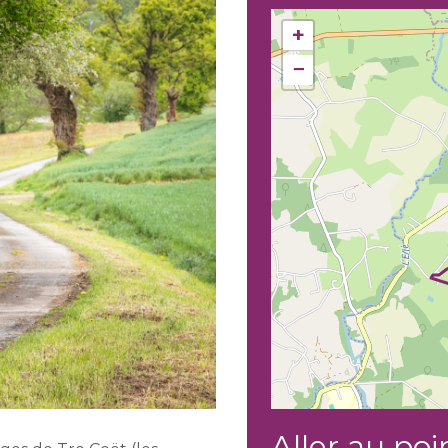
+
−
Aller au poi