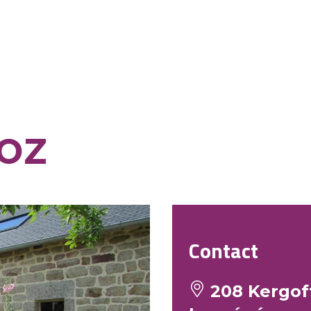
oz
Contact
208 Kergoff