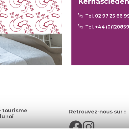
Kernascléde
Tel. 02 97 25 66 9
Tel. +44 (0)1208
e tourisme
Retrouvez-nous sur :
u roi