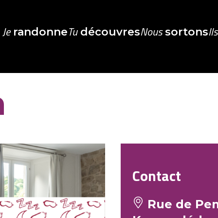
Je
Tu
Nous
Il
randonne
découvres
sortons
n
Contact
Rue de Pem