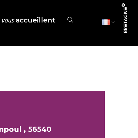
s vous
accueillent
poul , 56540