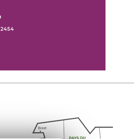
n
9
592454