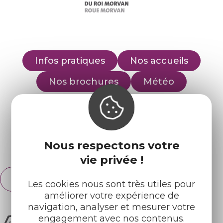
Infos pratiques
Nos accueils
Nos brochures
Météo
Retrouvez-nous sur :
Nous respectons votre
Espace pro
Partenaires
vie privée !
Français
English
Les cookies nous sont très utiles pour
améliorer votre expérience de
navigation, analyser et mesurer votre
engagement avec nos contenus.