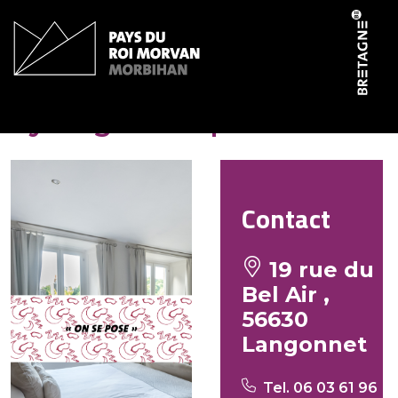
Panneau de gestion des cookies
Ty Beg ar Grapenn
Contact
19 rue du
Bel Air ,
56630
Langonnet
Tel. 06 03 61 96