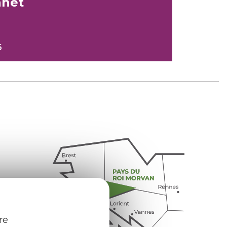
nnet
6
re