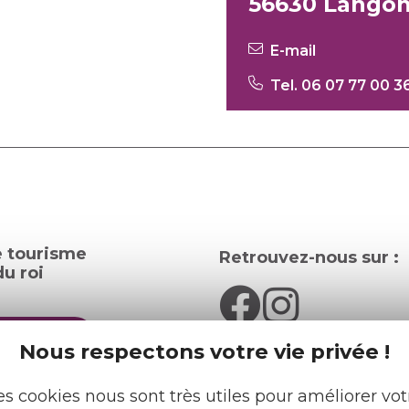
56630 Lango
E-mail
Tel. 06 07 77 00 3
e tourisme
Retrouvez-nous sur :
u roi
pratiques
Nous respectons votre vie privée !
cueils
Espace pro
es cookies nous sont très utiles pour améliorer vot
Partenaires