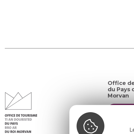
Office d
du Pays d
Morvan
Infos 
Nos ac
L