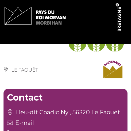
Panneau de gestion des cookies
Sous les bois
LE FAOUËT
Contact
Lieu-dit Coadic Ny , 56320 Le Faouët
E-mail