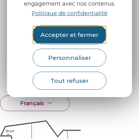
engagement avec nos contenus.
Politique de confidentialité
Infos pratiques
Nos accueils
Accepter et fermer
Nos brochures
Météo
Personnaliser
Retrouvez-nous sur :
Tout refuser
Espace pro
Partenaires
Français
English