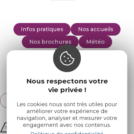
Infos pratiques
Nos accueils
Nos brochures
Météo
Retrouvez-nous sur :
Nous respectons votre
Espace pro
Partenaires
vie privée !
Français
English
Les cookies nous sont très utiles pour
améliorer votre expérience de
navigation, analyser et mesurer votre
engagement avec nos contenus.