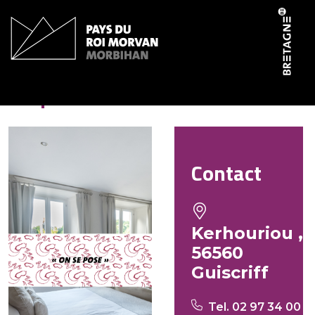
Panneau de gestion des cookies
Ropers René
Contact
Kerhouriou ,
56560
Guiscriff
Tel. 02 97 34 00