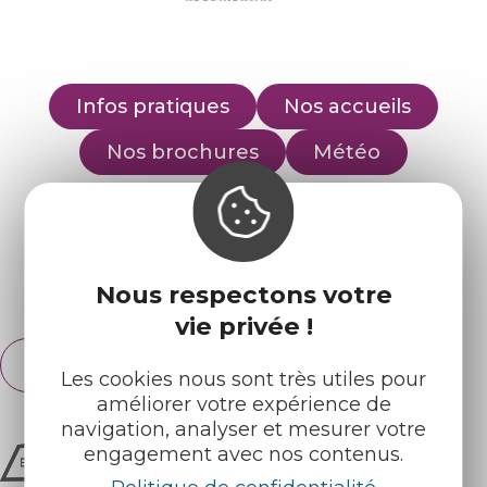
Infos pratiques
Nos accueils
Nos brochures
Météo
Retrouvez-nous sur :
Nous respectons votre
Espace pro
Partenaires
vie privée !
Français
English
Les cookies nous sont très utiles pour
améliorer votre expérience de
navigation, analyser et mesurer votre
engagement avec nos contenus.