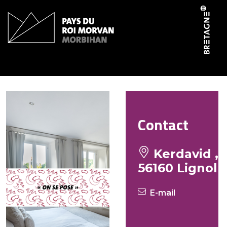
Panneau de gestion des cookies
Petrot Viviane
Contact
Kerdavid ,
56160 Lignol
E-mail