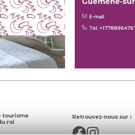
Guémené-sur-
E-mail
Tel. +1778896476
e tourisme
Retrouvez-nous sur :
u roi