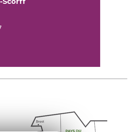
Scorff
7