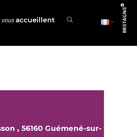
s vous
accueillent
sson , 56160 Guémené-sur-