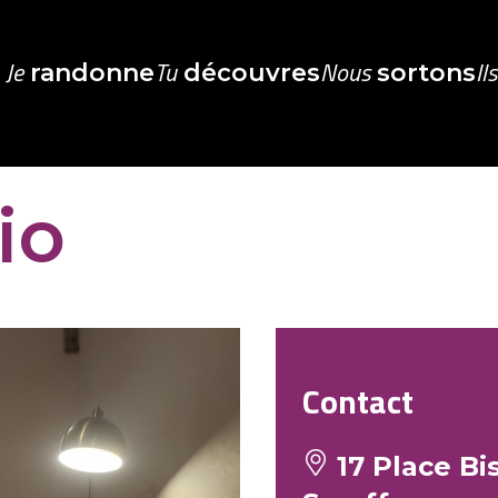
Je
Tu
Nous
Il
randonne
découvres
sortons
io
Contact
17 Place Bi