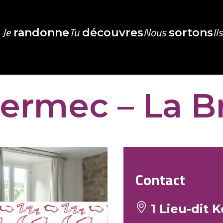
Je
Tu
Nous
Il
randonne
découvres
sortons
Kermec – La B
Contact
1 Lieu-dit 