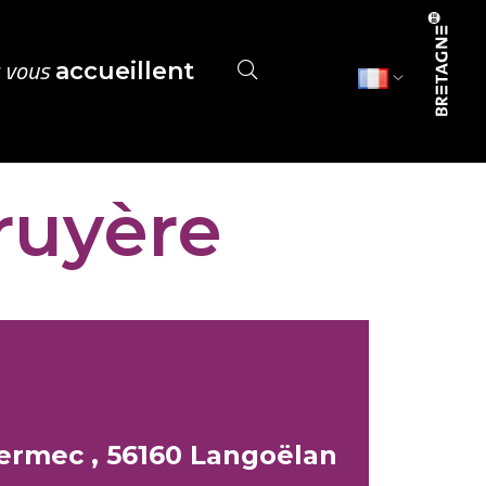
s vous
accueillent
ruyère
Kermec , 56160 Langoëlan