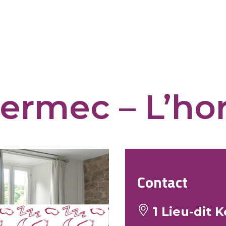
Kermec – L’ho
Contact
1 Lieu-dit 