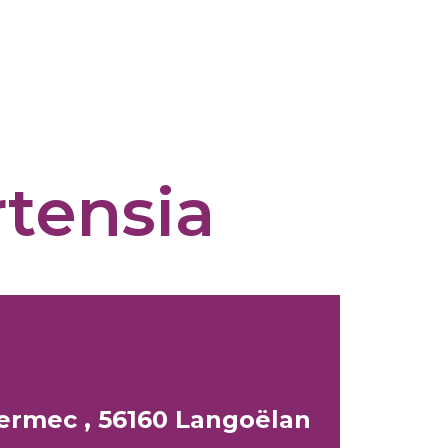
rtensia
Kermec , 56160 Langoëlan